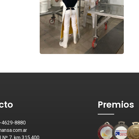
cto
Premios
1-4629-8880
ansa.com.ar
l Nº 7, km 315,400