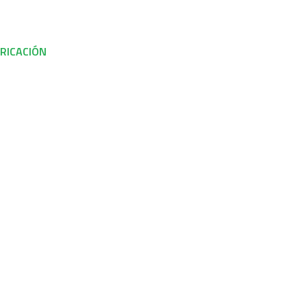
RICACIÓN
NUESTROS QUESOS
CATÁLOGO
NOVEDAD