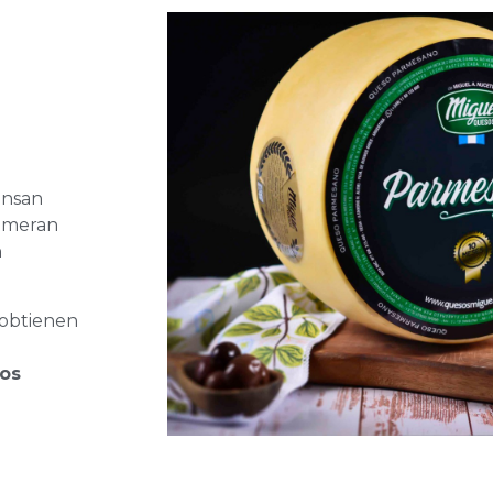
ensan
numeran
n
e obtienen
los