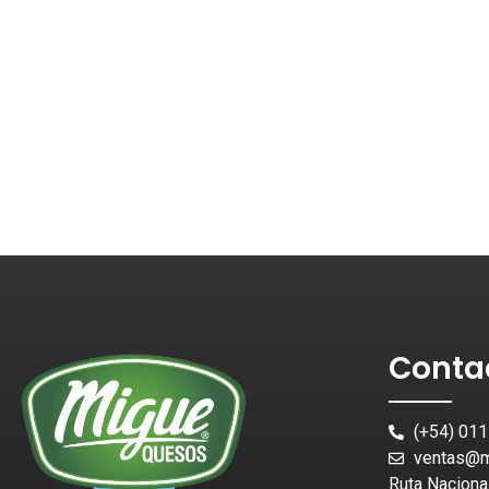
Conta
(+54) 01
ventas@m
Ruta Naciona